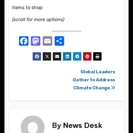
items to shop:
(scroll for more options)
F
M
E
S
a
a
m
h
c
st
ail
ar
e
o
e
Post
Global Leaders
b
d
Gather to Address
navigation
o
o
Climate Change
o
n
k
By
News Desk