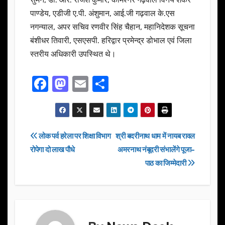
पाण्डेय, एडीजी ए.पी. अंशुमान, आई.जी गढ़वाल के.एस
नगन्याल, अपर सचिव रणवीर सिंह चैहान, महानिदेशक सूचना
बंशीधर तिवारी, एसएसपी. हरिद्वार प्रमेन्द्र डोभाल एवं जिला
स्तरीय अधिकारी उपस्थित थे।
F
M
E
S
a
a
m
h
c
st
ail
ar
e
o
e
Post
लोक पर्व हरेला पर शिक्षा विभाग
श्री बदरीनाथ धाम में नायब रावल
b
d
रोपेगा दो लाख पौधे
अमरनाथ नंबूदरी संभालेंगे पूजा-
navigation
o
o
पाठ का जिम्मेदारी
o
n
k