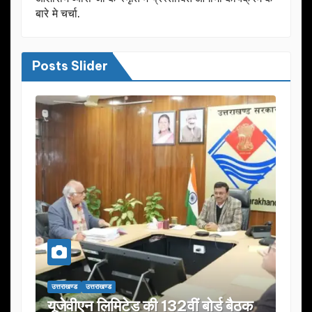
बारे मे चर्चा.
Posts Slider
उत्तराखण्ड
उत्तराखण्ड
उत्तराख
यूजेवीएन लिमिटेड की 132वीं बोर्ड बैठक
जनता