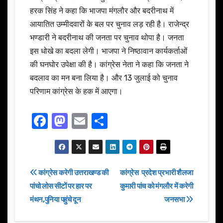
हरक सिंह ने कहा कि भाजपा मंगलौर और बदरीनाथ में
आयातित उम्मीदवारों के बल पर चुनाव लड़ रही है। राजेन्द्र
भण्डारी ने बदरीनाथ की जनता पर चुनाव थोपा है। जनता
इस धोखे का बदला लेगी। भाजपा ने निष्ठावान कार्यकर्ताओं
की घनघोर उपेक्षा की है। कांग्रेस नेता ने कहा कि जनता ने
बदलाव का मन बना लिया है। और 13 जुलाई को चुनाव
परिणाम कांग्रेस के हक में आएगा।
F
M
E
S
a
a
m
h
c
st
ail
ar
e
o
e
Post
कांग्रेस करेगी उत्तराखण्ड की
कांग्रेस प्रदेश प्रभारी शैलजा
b
d
पांचो लोस सीटों पर हार पर
कुमारी पांच को मंगलौर में करेगी
navigation
o
o
मंथन,पुनिया पहुंचे दून
जनसभा
o
n