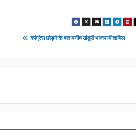
कांग्रेस छोड़ने के बाद मनीष खंडूरी भाजपा में शामिल
उत्तराखण्ड
उत्तराखण्ड
लंबित राजस्व 
डीएम सख्त, ए
मामलों के शीघ
JANUARY 22
के आदेश…
NEWS DESK