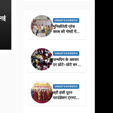
 नई
UNCATEGORIZED
मुनिकीरेती प्रेस
क्लब की गोष्ठी में
बहुगुणा जी के जीवन
से प्रेरणा लेने पर
जोर
UNCATEGORIZED
जन्मदिन के अवसर
प़र छोटे-छोटे बच्चो
ने किया सुंदरकांड
पाठ
UNCATEGORIZED
श्री हंसी पूरन
फाउंडेशन ट्रस्ट
द्वारा 21वां संगीतमय
सुंदरकांड
सफलतापूर्वक संपन्न