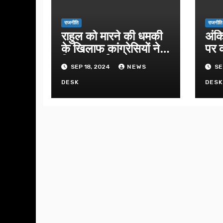
राजनीति
राजनीति
राहुल को मारने की धमकी
अंक
के खिलाफ कांग्रेसियों ने
पर क
किया प्रदर्शन
उपव
SEP 18, 2024
NEWS
SE
DESK
DES