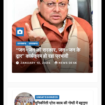
उत्तराखण्ड
उत्तराखण्ड
उत्तराख
एक
“जन–जन की सरकार, जन–जन के
यूजे
के
द्वार” कार्यक्रम हो रहा प्रभावी
में 
JANUARY 13, 2026
NEWS DESK
J
UNCATEGORIZED
मुनिकीरेती प्रेस क्लब की गोष्ठी में बहुगुणा