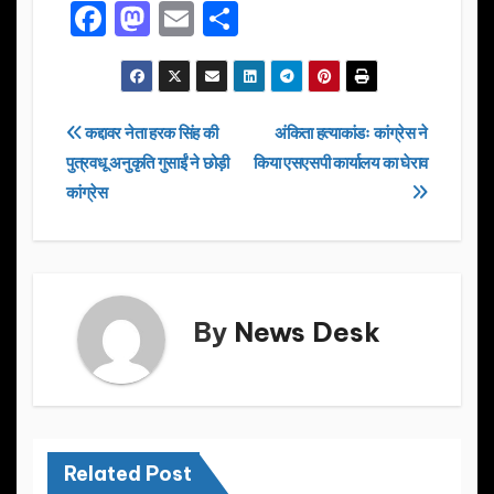
F
M
E
S
a
a
m
h
c
st
ail
ar
e
o
e
Post
कद्दावर नेता हरक सिंह की
अंकिता हत्याकांडः कांग्रेस ने
b
d
पुत्रवधू अनुकृति गुसाईं ने छोड़ी
किया एसएसपी कार्यालय का घेराव
navigation
o
o
कांग्रेस
o
n
k
By
News Desk
Related Post