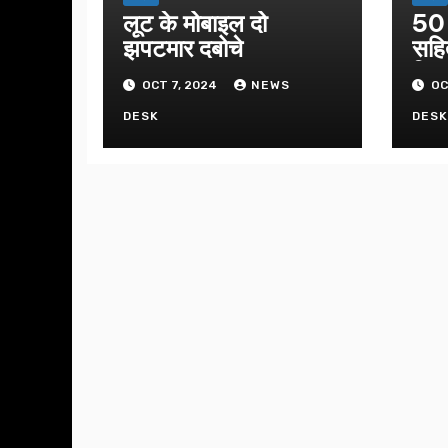
लूट के मोबाइल दो
50 
झपटमार दबोचे
सहि
गिफ्
OCT 7, 2024
NEWS
OC
DESK
DES