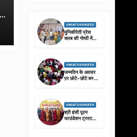
क-
UNCATEGORIZED
मुनिकीरेती प्रेस
क्लब की गोष्ठी में
बहुगुणा जी के जीवन
से प्रेरणा लेने पर
जोर
UNCATEGORIZED
जन्मदिन के अवसर
प़र छोटे-छोटे बच्चो
ने किया सुंदरकांड
पाठ
UNCATEGORIZED
श्री हंसी पूरन
फाउंडेशन ट्रस्ट
द्वारा 21वां संगीतमय
सुंदरकांड
सफलतापूर्वक संपन्न