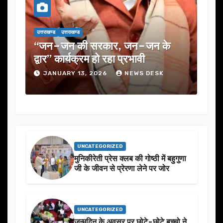
उत्तराखण्ड
उत्तराखण्ड
उत्तराख
एक
“जन–जन की सरकार, जन–जन के
यूजे
के
द्वार” कार्यक्रम हो रहा प्रभावी
में 
JANUARY 13, 2026
NEWS DESK
J
UNCATEGORIZED
मुनिकीरेती प्रेस क्लब की गोष्ठी में बहुगुणा
जी के जीवन से प्रेरणा लेने पर जोर
UNCATEGORIZED
जन्मदिन के अवसर प़र छोटे-छोटे बच्चो ने