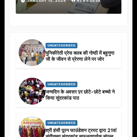
JANUARY 13, 2026
NEWS DESK
J
UNCATEGORIZED
मुनिकीरेती प्रेस क्लब की गोष्ठी में बहुगुणा
जी के जीवन से प्रेरणा लेने पर जोर
UNCATEGORIZED
जन्मदिन के अवसर प़र छोटे-छोटे बच्चो ने
किया सुंदरकांड पाठ
UNCATEGORIZED
श्री हंसी पूरन फाउंडेशन ट्रस्ट द्वारा 21वां
संगीतमय सुंदरकांड सफलतापूर्वक संपन्न