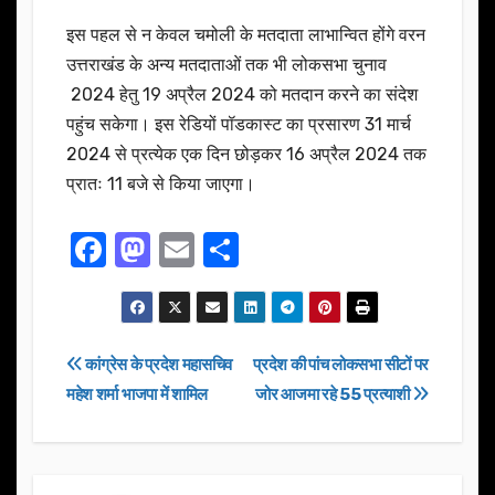
इस पहल से न केवल चमोली के मतदाता लाभान्वित होंगे वरन
उत्तराखंड के अन्य मतदाताओं तक भी लोकसभा चुनाव
2024 हेतु 19 अप्रैल 2024 को मतदान करने का संदेश
पहुंच सकेगा। इस रेडियों पॉडकास्ट का प्रसारण 31 मार्च
2024 से प्रत्येक एक दिन छोड़कर 16 अप्रैल 2024 तक
प्रातः 11 बजे से किया जाएगा।
F
M
E
S
a
a
m
h
c
st
ail
ar
e
o
e
Post
कांग्रेस के प्रदेश महासचिव
प्रदेश की पांच लोकसभा सीटों पर
b
d
महेश शर्मा भाजपा में शामिल
जोर आजमा रहे 55 प्रत्याशी
navigation
o
o
o
n