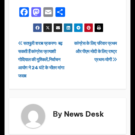
F
M
E
S
a
a
m
h
c
st
ail
ar
e
o
e
Post
सतपुली शराब प्रकरणः बढ़
कांग्रेस के लिए परिवार प्रथम
b
d
सकती हैं कांग्रेस प्रत्याशी
और पीएम मोदी के लिए राष्ट्र
navigation
o
o
गोदियाल की मुश्किलें,निर्वाचन
प्रथमःयोगी
o
n
आयोग ने 24 घंटे के भीतर मांगा
जवाब
k
By
News Desk