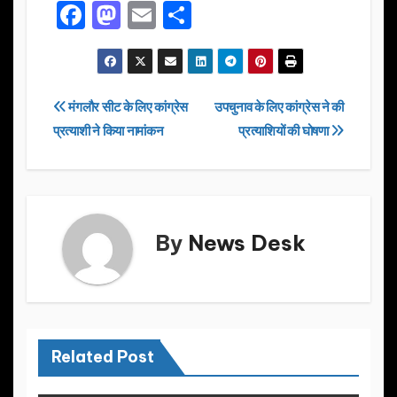
F
M
E
S
a
a
m
h
c
st
ail
ar
e
o
e
Post
मंगलौर सीट के लिए कांग्रेस
उपचुनाव के लिए कांग्रेस ने की
b
d
प्रत्याशी ने किया नामांकन
प्रत्याशियों की घोषणा
navigation
o
o
o
n
k
By
News Desk
Related Post