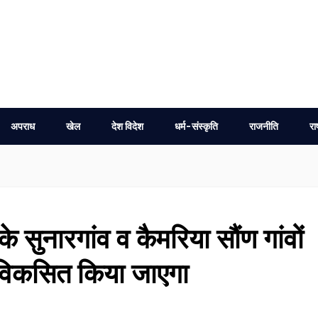
अपराध
खेल
देश विदेश
धर्म-संस्कृति
राजनीति
रा
े सुनारगांव व कैमरिया सौंण गांवों
ं विकसित किया जाएगा