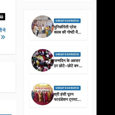
UNCATEGORIZED
मुनिकीरेती प्रेस
ी ने
क्लब की गोष्ठी में
ख
बहुगुणा जी के जीवन
से प्रेरणा लेने पर
जोर
UNCATEGORIZED
जन्मदिन के अवसर
प़र छोटे-छोटे बच्चो
ने किया सुंदरकांड
पाठ
UNCATEGORIZED
श्री हंसी पूरन
फाउंडेशन ट्रस्ट
द्वारा 21वां संगीतमय
सुंदरकांड
सफलतापूर्वक संपन्न