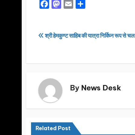
F
M
E
S
a
a
m
h
c
st
ail
ar
e
o
e
Post
श्री हेमकुण्ट साहिब की यात्रा निर्विघ्न रूप से चल
b
d
navigation
o
o
o
n
k
By
News Desk
Related Post