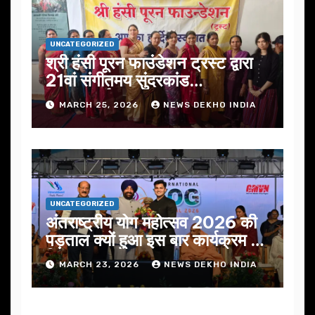
UNCATEGORIZED
श्री हंसी पूरन फाउंडेशन ट्रस्ट द्वारा
21वां संगीतमय सुंदरकांड
सफलतापूर्वक संपन्न
MARCH 25, 2026
NEWS DEKHO INDIA
UNCATEGORIZED
अंतराष्ट्रीय योग महोत्सव 2026 की
पड़ताल क्यों हुआ इस बार कार्यक्रम में
निखार
MARCH 23, 2026
NEWS DEKHO INDIA