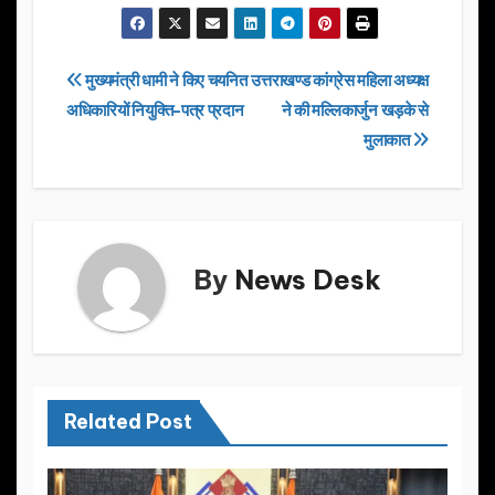
a
a
m
h
c
st
ail
ar
e
o
e
Post
मुख्यमंत्री धामी ने किए चयनित
उत्तराखण्ड कांग्रेस महिला अध्यक्ष
b
d
अधिकारियों नियुक्ति-पत्र प्रदान
ने की मल्लिकार्जुन खड़के से
navigation
o
o
मुलाकात
o
n
k
By
News Desk
Related Post