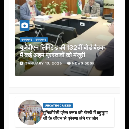
उत्तराखण्ड
उत्तराखण्ड
उत्तराख
यूजेवीएन लिमिटेड की 132वीं बोर्ड बैठक
जनता
में कई अहम प्रस्तावों को मंजूरी
ने स
JANUARY 13, 2026
NEWS DESK
J
UNCATEGORIZED
मुनिकीरेती प्रेस क्लब की गोष्ठी में बहुगुणा
जी के जीवन से प्रेरणा लेने पर जोर