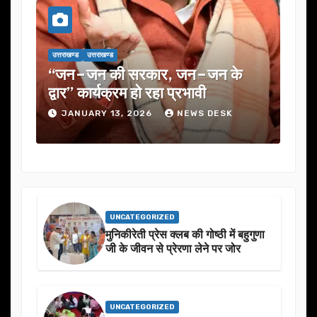
उत्तराखण्ड
उत्तराखण्ड
उत्तराखण्ड
उत्तराखण्ड
“जन–जन की सरकार, जन–जन के
यूजेवीएन लिमि
्वार” कार्यक्रम हो रहा प्रभावी
में कई अहम प्रस
JANUARY 13, 2026
NEWS DESK
JANUARY 13,
UNCATEGORIZED
मुनिकीरेती प्रेस क्लब की गोष्ठी में बहुगुणा
जी के जीवन से प्रेरणा लेने पर जोर
UNCATEGORIZED