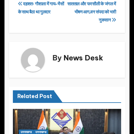
e
o
e
Post
दहशतः गौशाला में गाय-भैसों
सातताल और फरसौली के जंगल में
b
d
के साथ बैठा था गुलदार
भीषण आग,वन संपदा को भारी
navigation
o
o
नुकसान
o
n
k
By
News Desk
Related Post
उत्तराखण्ड
उत्तराखण्ड