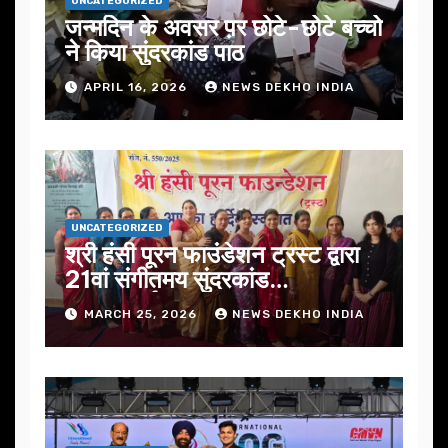
UNCATEGORIZED
जन्मदिन के अवसर प़र छोटे-छोटे बच्चो
ने किया सुंदरकांड पाठ
APRIL 16, 2026
NEWS DEKHO INDIA
UNCATEGORIZED
श्री हंसी पूरन फाउंडेशन ट्रस्ट द्वारा
21वां संगीतमय सुंदरकांड
सफलतापूर्वक संपन्न
MARCH 25, 2026
NEWS DEKHO INDIA