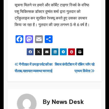
सूचना मिलने पर हमारे और कॉर्बेट टाइगर रिजर्व के वरिष्ठ
पशु चिकित्सक डॉक्टर दुष्यंत शर्मा द्वारा गुलदार को
ट्रेंकुलाइज कर सुरक्षित रेस्क्यू करते हुए उसका उपचार
किया जा रहा है। गुलदार की उम्र लगभग 5 से 6 वर्ष है।
F
M
E
S
a
a
m
h
c
st
ail
ar
e
o
e
Post
नैनीताल में उमड़ा पर्यटकों का
क्विज कंपीटीशन में रॉबिन जॉन रहे
b
d
सैलाब,यातायात व्यवस्था चरमराई
प्रथम विजेता
navigation
o
o
o
n
k
By
News Desk