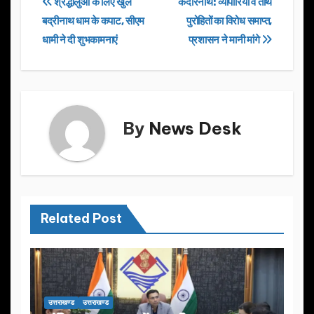
Post
श्रद्धालुओं के लिए खुले
केदारनाथ: व्यापारियों व तीर्थ
b
d
बद्रीनाथ धाम के कपाट, सीएम
पुरोहितों का विरोध समाप्त,
navigation
o
o
धामी ने दी शुभकामनाएं
प्रशासन ने मानी मांगे
o
n
k
By
News Desk
Related Post
उत्तराखण्ड
उत्तराखण्ड