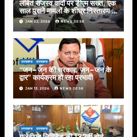
लंबित राजस्व वादों पर डीएम सख्त, एक
साल पुराने मामलों के शीघ्र निस्तारण के
आदेश…
JAN 22, 2026
NEWS DESK
उत्तराखण्ड
उत्तराखण्ड
“जन–जन की सरकार, जन–जन के
द्वार” कार्यक्रम हो रहा प्रभावी
JAN 13, 2026
NEWS DESK
उत्तराखण्ड
उत्तराखण्ड
यूजेवीएन लिमिटेड की 132वीं बोर्ड