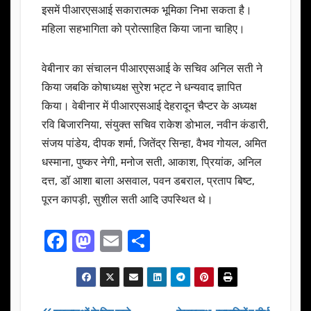
इसमें पीआरएसआई सकारात्मक भूमिका निभा सकता है।
महिला सहभागिता को प्रोत्साहित किया जाना चाहिए।
वेबीनार का संचालन पीआरएसआई के सचिव अनिल सती ने
किया जबकि कोषाध्यक्ष सुरेश भट्ट ने धन्यवाद ज्ञापित
किया। वेबीनार में पीआरएसआई देहरादून चैप्टर के अध्यक्ष
रवि बिजारनिया, संयुक्त सचिव राकेश डोभाल, नवीन कंडारी,
संजय पांडेय, दीपक शर्मा, जितेंद्र सिन्हा, वैभव गोयल, अमित
धस्माना, पुष्कर नेगी, मनोज सती, आकाश, प्रियांक, अनिल
दत्त, डॉ आशा बाला असवाल, पवन डबराल, प्रताप बिष्ट,
पूरन कापड़ी, सुशील सती आदि उपस्थित थे।
F
M
E
S
a
a
m
h
c
st
ail
ar
e
o
e