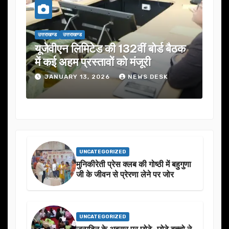
उत्तराखण्ड
उत्तराखण्ड
उत्तराख
यूजेवीएन लिमिटेड की 132वीं बोर्ड बैठक
जनता
में कई अहम प्रस्तावों को मंजूरी
ने स
JANUARY 13, 2026
NEWS DESK
J
UNCATEGORIZED
मुनिकीरेती प्रेस क्लब की गोष्ठी में बहुगुणा
जी के जीवन से प्रेरणा लेने पर जोर
UNCATEGORIZED
जन्मदिन के अवसर प़र छोटे-छोटे बच्चो ने