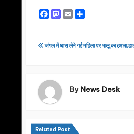
F
M
E
S
a
a
m
h
c
st
ail
ar
e
o
e
Post
जंगल में घास लेने गई महिला पर भालू का हमला,हा
b
d
navigation
o
o
o
n
k
By
News Desk
Related Post