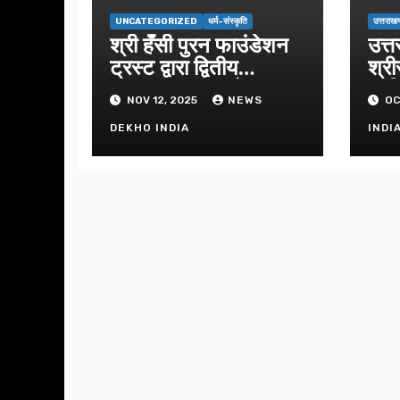
UNCATEGORIZED
धर्म-संस्कृति
उत्तराखण
श्री हँसी पुरन फाउंडेशन
उत्त
ट्रस्ट द्वारा द्वितीय
श्री
सुंदरकांड का आयोजन
प्रत
NOV 12, 2025
NEWS
OC
DEKHO INDIA
INDI