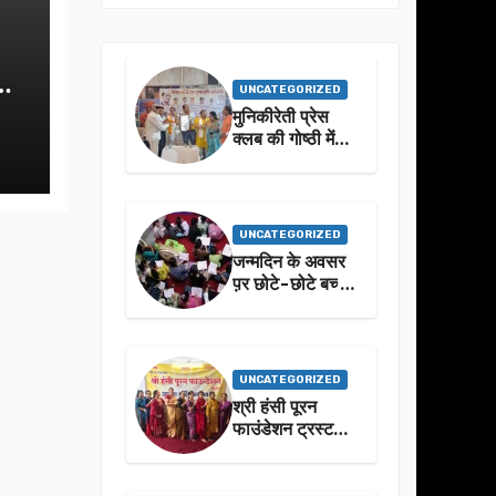
UNCATEGORIZED
मुनिकीरेती प्रेस
क्लब की गोष्ठी में
बहुगुणा जी के जीवन
से प्रेरणा लेने पर
जोर
UNCATEGORIZED
जन्मदिन के अवसर
प़र छोटे-छोटे बच्चो
ने किया सुंदरकांड
पाठ
UNCATEGORIZED
श्री हंसी पूरन
फाउंडेशन ट्रस्ट
द्वारा 21वां संगीतमय
सुंदरकांड
सफलतापूर्वक संपन्न