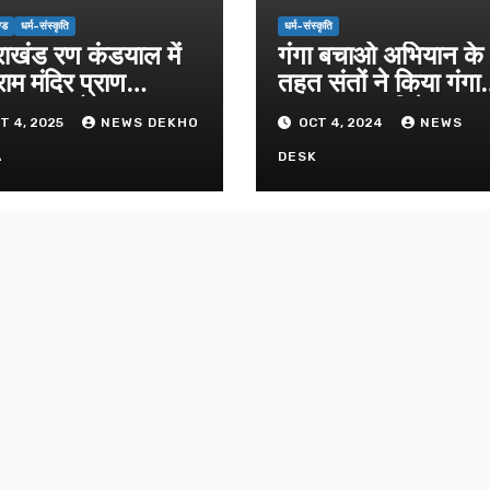
्ड
धर्म-संस्कृति
धर्म-संस्कृति
राखंड रण कंडयाल में
गंगा बचाओ अभियान के
राम मंदिर प्राण
तहत संतों ने किया गंगा
िष्ठा समारोह संपन्न।
पूजन व दुग्धाभिषेक
T 4, 2025
NEWS DEKHO
OCT 4, 2024
NEWS
A
DESK