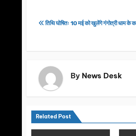
a
a
m
h
c
st
ail
ar
e
o
e
Post
तिथि घोषितः 10 मई को खुलेंगे गंगोत्री धाम के 
b
d
navigation
o
o
o
n
k
By
News Desk
Related Post