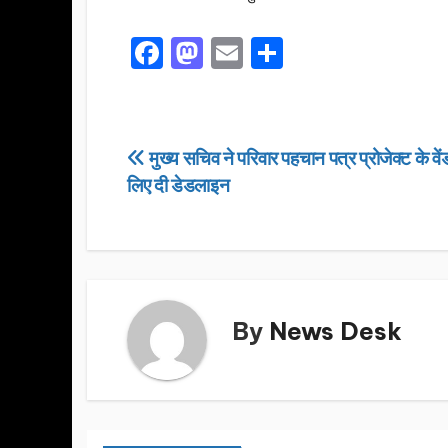
F
M
E
S
a
a
m
h
c
st
ail
ar
e
o
e
Post
मुख्य सचिव ने परिवार पहचान पत्र प्रोजेक्ट के व
b
d
लिए दी डेडलाइन
navigation
o
o
o
n
k
By
News Desk