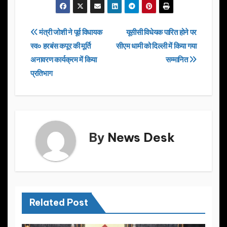
c
st
ail
ar
e
o
e
Post
मंत्री जोशी ने पूर्व विधायक
यूसीसी विधेयक पारित होने पर
b
d
स्व० हरबंस कपूर की मूर्ति
सीएम धामी को दिल्ली में किया गया
navigation
o
o
अनावरण कार्यक्रम में किया
सम्मानित
o
n
प्रतिभाग
k
By
News Desk
Related Post