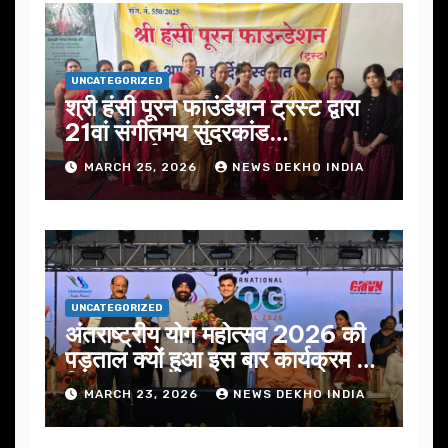
UNCATEGORIZED
श्री हंसी पूरन फाउंडेशन ट्रस्ट द्वारा
21वां संगीतमय सुंदरकांड
सफलतापूर्वक संपन्न
MARCH 25, 2026
NEWS DEKHO INDIA
UNCATEGORIZED
अंतराष्ट्रीय योग महोत्सव 2026 की
पड़ताल क्यों हुआ इस बार कार्यक्रम में
निखार
MARCH 23, 2026
NEWS DEKHO INDIA