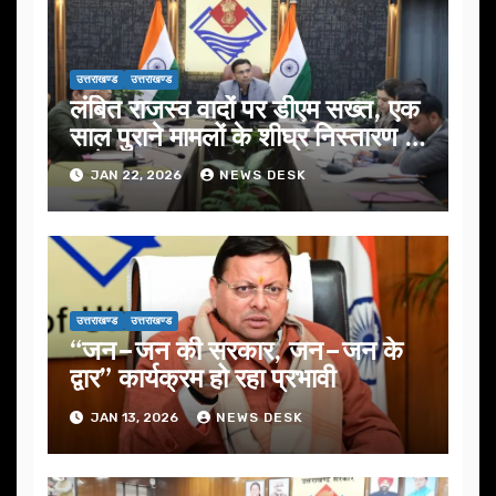
उत्तराखण्ड
उत्तराखण्ड
लंबित राजस्व वादों पर डीएम सख्त, एक
साल पुराने मामलों के शीघ्र निस्तारण के
आदेश…
JAN 22, 2026
NEWS DESK
उत्तराखण्ड
उत्तराखण्ड
“जन–जन की सरकार, जन–जन के
द्वार” कार्यक्रम हो रहा प्रभावी
JAN 13, 2026
NEWS DESK