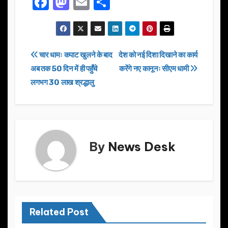
F
M
E
S
a
a
m
h
c
st
ail
ar
e
o
e
Post
चार धामः कपाट खुलने के बाद
देश को नई दिशा दिखाने का कार्य
b
d
अब तक 50 दिन में ही पहुँचे
करेंगे नए कानूनः सीएम धामी
navigation
o
o
लगभग 30 लाख श्रद्धालु
o
n
k
By
News Desk
Related Post