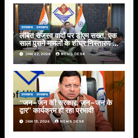
उत्तराखण्ड
उत्तराखण्ड
लंबित राजस्व वादों पर डीएम सख्त, एक
साल पुराने मामलों के शीघ्र निस्तारण के
आदेश…
JAN 22, 2026
NEWS DESK
उत्तराखण्ड
उत्तराखण्ड
“जन–जन की सरकार, जन–जन के
द्वार” कार्यक्रम हो रहा प्रभावी
JAN 13, 2026
NEWS DESK