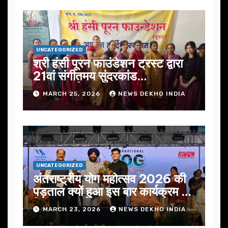
UNCATEGORIZED
श्री हंसी पूरन फाउंडेशन ट्रस्ट द्वारा
21वां संगीतमय सुंदरकांड
सफलतापूर्वक संपन्न
MARCH 25, 2026
NEWS DEKHO INDIA
UNCATEGORIZED
अंतराष्ट्रीय योग महोत्सव 2026 की
पड़ताल क्यों हुआ इस बार कार्यक्रम में
निखार
MARCH 23, 2026
NEWS DEKHO INDIA