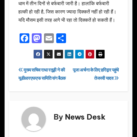
धाम में तीन दिनों से बर्फबारी जारी है। हालांकि बर्फबारी
हल्की हो रही है, जिस कारण ज्यादा दिक्कतें नहीं हो रही हैं।
यदि मौसम इसी तरह आगे भी रहा तो दिक्कतें हो सकती हैं।
F
M
E
S
a
a
m
h
c
st
ail
ar
e
o
e
Post
मुख्य सचिव राधा रतूड़ी ने की
पूजा अर्चना के लिए हरिद्वार पहुंचे
b
d
यूडीआरएफएफ समिति संग बैठक
तेजस्वी यादव
navigation
o
o
o
n
k
By
News Desk