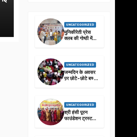
UNCATEGORIZED
मुनिकीरेती प्रेस
क्लब की गोष्ठी में
बहुगुणा जी के जीवन
से प्रेरणा लेने पर
जोर
UNCATEGORIZED
जन्मदिन के अवसर
प़र छोटे-छोटे बच्चो
ने किया सुंदरकांड
पाठ
UNCATEGORIZED
श्री हंसी पूरन
फाउंडेशन ट्रस्ट
द्वारा 21वां संगीतमय
सुंदरकांड
सफलतापूर्वक संपन्न