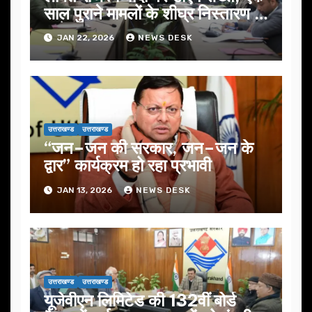
साल पुराने मामलों के शीघ्र निस्तारण के
आदेश…
JAN 22, 2026
NEWS DESK
उत्तराखण्ड
उत्तराखण्ड
“जन–जन की सरकार, जन–जन के
द्वार” कार्यक्रम हो रहा प्रभावी
JAN 13, 2026
NEWS DESK
उत्तराखण्ड
उत्तराखण्ड
यूजेवीएन लिमिटेड की 132वीं बोर्ड