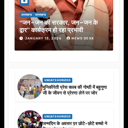
उत्तराखण्ड
उत्तराखण्ड
उत्तराखण्ड
उत्तराखण्ड
“जन–जन की सरकार, जन–जन के
यूजेवीएन लि
द्वार” कार्यक्रम हो रहा प्रभावी
में कई अहम प
JANUARY 13, 2026
NEWS DESK
JANUARY 1
UNCATEGORIZED
मुनिकीरेती प्रेस क्लब की गोष्ठी में बहुगुणा
जी के जीवन से प्रेरणा लेने पर जोर
UNCATEGORIZED
जन्मदिन के अवसर प़र छोटे-छोटे बच्चो ने