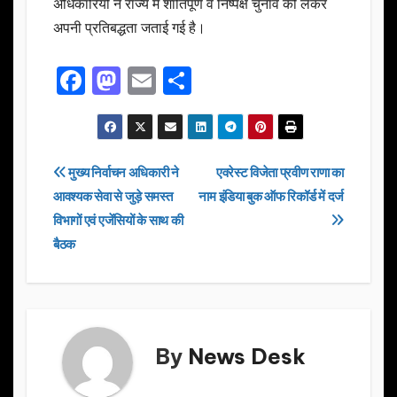
अधिकारियों ने राज्य में शांतिपूर्ण व निष्पक्ष चुनाव को लेकर
अपनी प्रतिबद्धता जताई गई है।
F
M
E
S
a
a
m
h
c
st
ail
ar
e
o
e
Post
मुख्य निर्वाचन अधिकारी ने
एवरेस्ट विजेता प्रवीण राणा का
b
d
आवश्यक सेवा से जुड़े समस्त
नाम इंडिया बुक ऑफ रिकॉर्ड में दर्ज
navigation
o
o
विभागों एवं एजेंसियों के साथ की
o
n
बैठक
k
By
News Desk