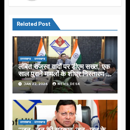
Related Post
उत्तराखण्ड
उत्तराखण्ड
लंबित राजस्व वादों पर डीएम सख्त, एक
साल पुराने मामलों के शीघ्र निस्तारण के
आदेश…
JAN 22, 2026
NEWS DESK
उत्तराखण्ड
उत्तराखण्ड
“जन–जन की सरकार, जन–जन के