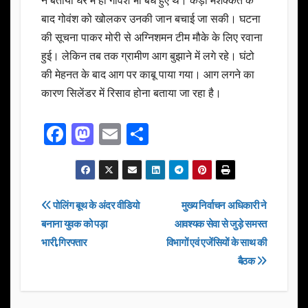
ने बताया घर में ही गोवंश भी बंधे हुए थे। कड़ी मशक्कत के
बाद गोवंश को खोलकर उनकी जान बचाई जा सकी। घटना
की सूचना पाकर मोरी से अग्निशमन टीम मौके के लिए रवाना
हुई। लेकिन तब तक ग्रामीण आग बुझाने में लगे रहे। घंटो
की मेहनत के बाद आग पर काबू पाया गया। आग लगने का
कारण सिलेंडर में रिसाव होना बताया जा रहा है।
F
M
E
S
a
a
m
h
c
st
ail
ar
e
o
e
Post
पोलिंग बूथ के अंदर वीडियो
मुख्य निर्वाचन अधिकारी ने
b
d
बनाना युवक को पड़ा
आवश्यक सेवा से जुड़े समस्त
navigation
o
o
भारी,गिरफ्तार
विभागों एवं एजेंसियों के साथ की
o
n
बैठक
k