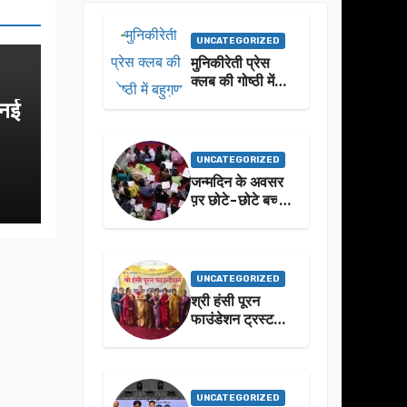
UNCATEGORIZED
मुनिकीरेती प्रेस
क्लब की गोष्ठी में
बहुगुणा जी के जीवन
 नई
से प्रेरणा लेने पर
जोर
UNCATEGORIZED
जन्मदिन के अवसर
प़र छोटे-छोटे बच्चो
ने किया सुंदरकांड
पाठ
UNCATEGORIZED
श्री हंसी पूरन
फाउंडेशन ट्रस्ट
द्वारा 21वां संगीतमय
सुंदरकांड
सफलतापूर्वक संपन्न
UNCATEGORIZED