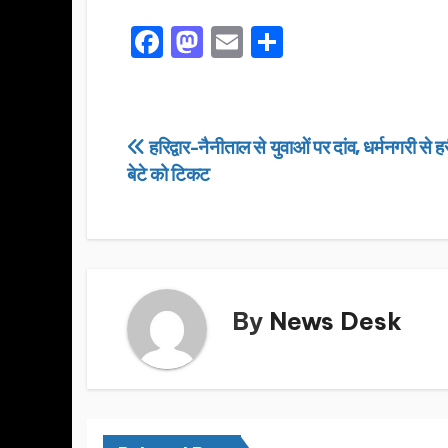
F
M
E
S
a
a
m
h
c
st
ail
ar
e
o
e
Post
हरिद्वार-नैनीताल से युवाओं पर दांव, धर्मनगरी से 
b
d
बेटे को टिकट
navigation
o
o
o
n
k
By
News Desk