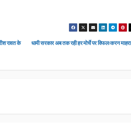
हरीश रावत के
धामी सरकार अब तक रही हर मोर्चे पर विफलःकरन माहर
उत्तराखण्ड
उत्तराखण्ड
लंबित राजस्व 
डीएम सख्त, ए
मामलों के शीघ
JANUARY 22
के आदेश…
NEWS DESK