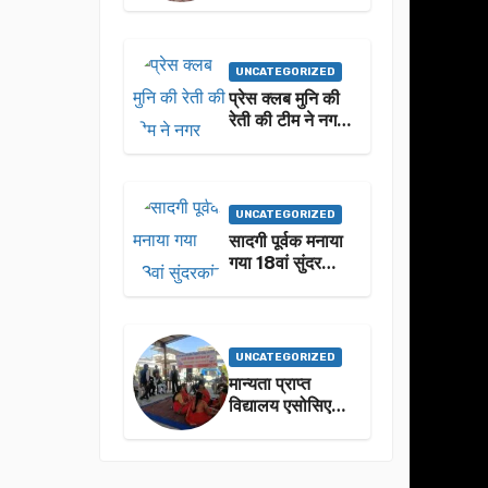
को किया गया
सम्मानित
UNCATEGORIZED
प्रेस क्लब मुनि की
रेती की टीम ने नगर
पालिका अध्यक्ष
नीलम बिजलवान
को उनके जन्मदिन
के अवसर पर हार्दिक
UNCATEGORIZED
शुभकामनाएं दीं
सादगी पूर्वक मनाया
गया 18वां सुंदरकांड
पाठ
UNCATEGORIZED
मान्यता प्राप्त
विद्यालय एसोसिएशन
उत्तराखंड द्वारा होली
मिलन का कार्यक्रम
का आयोजन