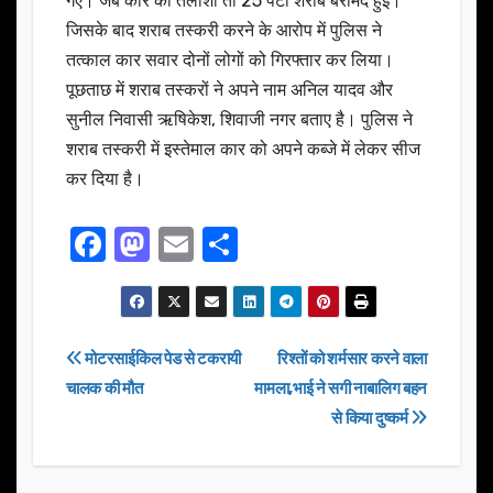
गए। जब कार की तलाशी तो 25 पेटी शराब बरामद हुई।
जिसके बाद शराब तस्करी करने के आरोप में पुलिस ने
तत्काल कार सवार दोनों लोगों को गिरफ्तार कर लिया।
पूछताछ में शराब तस्करों ने अपने नाम अनिल यादव और
सुनील निवासी ऋषिकेश, शिवाजी नगर बताए है। पुलिस ने
शराब तस्करी में इस्तेमाल कार को अपने कब्जे में लेकर सीज
कर दिया है।
F
M
E
S
a
a
m
h
c
st
ail
ar
e
o
e
Post
मोटरसाईकिल पेड से टकरायी
रिश्तों को शर्मसार करने वाला
b
d
चालक की मौत
मामला,भाई ने सगी नाबालिग बहन
navigation
o
o
से किया दुष्कर्म
o
n
k