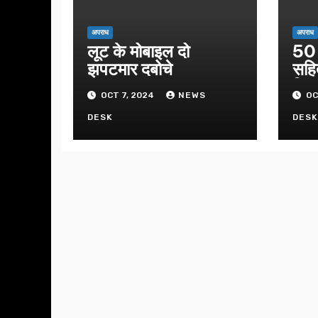
अपराध
अपराध
लूट के मोबाइल दो
50 
झपटमार दबोचे
सहि
गिफ्
OCT 7, 2024
NEWS
OC
DESK
DES