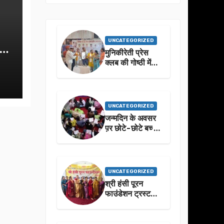
UNCATEGORIZED
क-
मुनिकीरेती प्रेस
क्लब की गोष्ठी में
बहुगुणा जी के जीवन
से प्रेरणा लेने पर
जोर
UNCATEGORIZED
जन्मदिन के अवसर
प़र छोटे-छोटे बच्चो
ने किया सुंदरकांड
पाठ
UNCATEGORIZED
श्री हंसी पूरन
फाउंडेशन ट्रस्ट
द्वारा 21वां संगीतमय
सुंदरकांड
सफलतापूर्वक संपन्न