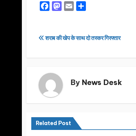
F
M
E
S
a
a
m
h
c
st
ail
ar
e
o
e
Post
शराब की खेप के साथ दो तस्कर गिरफ्तार
b
d
navigation
o
o
o
n
k
By
News Desk
Related Post