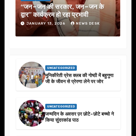
“जन–जन की सरकार, जन–जन के
यूजेवीएन
द्वार” कार्यक्रम हो रहा प्रभावी
में कई अह
JANUARY 13, 2026
NEWS DESK
JANUAR
UNCATEGORIZED
मुनिकीरेती प्रेस क्लब की गोष्ठी में बहुगुणा
जी के जीवन से प्रेरणा लेने पर जोर
UNCATEGORIZED
जन्मदिन के अवसर प़र छोटे-छोटे बच्चो ने
किया सुंदरकांड पाठ