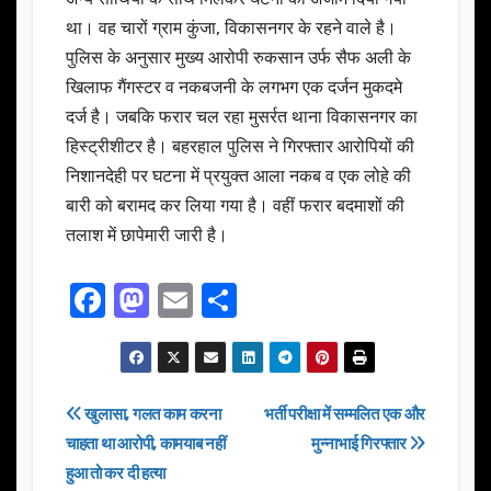
था। वह चारों ग्राम कुंजा, विकासनगर के रहने वाले है।
पुलिस के अनुसार मुख्य आरोपी रुकसान उर्फ सैफ अली के
खिलाफ गैंगस्टर व नकबजनी के लगभग एक दर्जन मुकदमे
दर्ज है। जबकि फरार चल रहा मुसर्रत थाना विकासनगर का
हिस्ट्रीशीटर है। बहरहाल पुलिस ने गिरफ्तार आरोपियों की
निशानदेही पर घटना में प्रयुक्त आला नकब व एक लोहे की
बारी को बरामद कर लिया गया है। वहीं फरार बदमाशों की
तलाश में छापेमारी जारी है।
F
M
E
S
a
a
m
h
c
st
ail
ar
e
o
e
Post
खुलासा, गलत काम करना
भर्ती परीक्षा में सम्मलित एक और
b
d
चाहता था आरोपी, कामयाब नहीं
मुन्नाभाई गिरफ्तार
navigation
o
o
हुआ तो कर दी हत्या