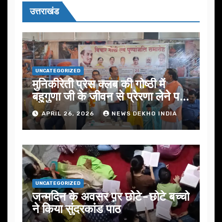
उत्तराखंड
UNCATEGORIZED
मुनिकीरेती प्रेस क्लब की गोष्ठी में
बहुगुणा जी के जीवन से प्रेरणा लेने पर
जोर
APRIL 26, 2026
NEWS DEKHO INDIA
UNCATEGORIZED
जन्मदिन के अवसर प़र छोटे-छोटे बच्चो
ने किया सुंदरकांड पाठ