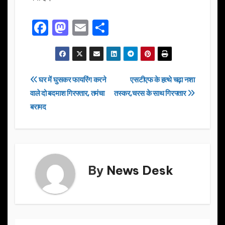
F
M
E
S
a
a
m
h
c
st
ail
ar
e
o
e
Post
घर में घुसकर फायरिंग करने
एसटीएफ के हत्थे चढ़ा नशा
b
d
वाले दो बदमाश गिरफ्तार, तमंचा
तस्कर,चरस के साथ गिरफ्तार
navigation
o
o
बरामद
o
n
k
By
News Desk