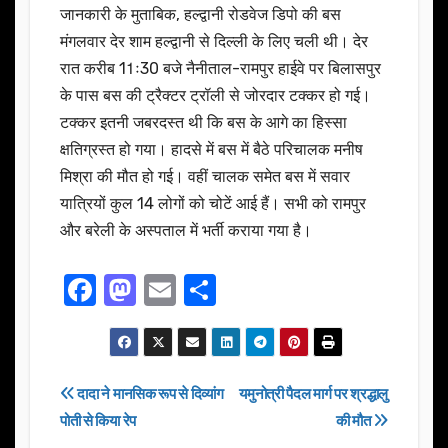
जानकारी के मुताबिक, हल्द्वानी रोडवेज डिपो की बस
मंगलवार देर शाम हल्द्वानी से दिल्ली के लिए चली थी। देर
रात करीब 11ः30 बजे नैनीताल-रामपुर हाईवे पर बिलासपुर
के पास बस की ट्रैक्टर ट्रॉली से जोरदार टक्कर हो गई।
टक्कर इतनी जबरदस्त थी कि बस के आगे का हिस्सा
क्षतिग्रस्त हो गया। हादसे में बस में बैठे परिचालक मनीष
मिश्रा की मौत हो गई। वहीं चालक समेत बस में सवार
यात्रियों कुल 14 लोगों को चोटें आई हैं। सभी को रामपुर
और बरेली के अस्पताल में भर्ती कराया गया है।
F
M
E
S
a
a
m
h
c
st
ail
ar
e
o
e
Post
दादा ने मानसिक रूप से दिव्यांग
यमुनोत्री पैदल मार्ग पर श्रद्धालु
b
d
पोती से किया रेप
की मौत
navigation