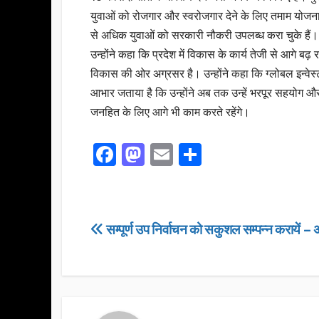
युवाओं को रोजगार और स्वरोजगार देने के लिए तमाम योजना
से अधिक युवाओं को सरकारी नौकरी उपलब्ध करा चुके हैं।
उन्होंने कहा कि प्रदेश में विकास के कार्य तेजी से आगे बढ़
विकास की ओर अग्रसर है। उन्होंने कहा कि ग्लोबल इन्वेस्ट
आभार जताया है कि उन्होंने अब तक उन्हें भरपूर सहयोग और
जनहित के लिए आगे भी काम करते रहेंगे।
F
M
E
S
a
a
m
h
c
st
ail
ar
e
o
e
Post
सम्पूर्ण उप निर्वाचन को सकुशल सम्पन्न करायें – 
b
d
navigation
o
o
o
n
k