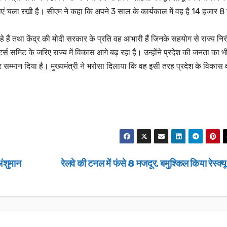
एं चला रखी है। सीएम ने कहा कि अपने 3 साल के कार्यकाल में वह है 14 हजार 8
 रहे हैं तथा केंद्र की मोदी सरकार के प्रति वह आभारी हैं जिनके सहयोग से राज्य निर
र्स समिट के जरिए राज्य में विकास आगे बढ़ रहा है। उन्होंने प्रदेश की जनता का भ
 सम्मान दिया है। मुख्यमंत्री ने भरोसा दिलाया कि वह इसी तरह प्रदेश के विकास 
उत्तराखण्ड
उत्तराखण्ड
उत्तराखण्ड
उ
लंबित राजस्व वादों पर
“जन–ज
डीएम सख्त, एक साल पुराने
जन–जन 
अंशुमान
रेलवे की टनल में फंसे 8 मजदूर, बमुश्किल किया रेस्क्य
मामलों के शीघ्र निस्तारण
कार्यक्
JANUARY 22, 2026
JANU
के आदेश…
NEWS DESK
NEWS D