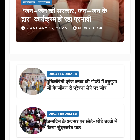
उत्तराखण्ड
उत्तराखण्ड
न–जन के
यूजेवीएन लिमिटेड की 132वीं बोर्ड बैठक
ावी
में कई अहम प्रस्तावों को मंजूरी
WS DESK
JANUARY 13, 2026
NEWS DESK
UNCATEGORIZED
मुनिकीरेती प्रेस क्लब की गोष्ठी में बहुगुणा
जी के जीवन से प्रेरणा लेने पर जोर
UNCATEGORIZED
जन्मदिन के अवसर प़र छोटे-छोटे बच्चो ने
किया सुंदरकांड पाठ