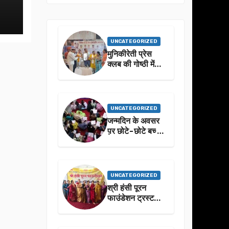
UNCATEGORIZED
मुनिकीरेती प्रेस
क्लब की गोष्ठी में
बहुगुणा जी के जीवन
से प्रेरणा लेने पर
जोर
UNCATEGORIZED
जन्मदिन के अवसर
प़र छोटे-छोटे बच्चो
ने किया सुंदरकांड
पाठ
UNCATEGORIZED
श्री हंसी पूरन
फाउंडेशन ट्रस्ट
द्वारा 21वां संगीतमय
सुंदरकांड
सफलतापूर्वक संपन्न