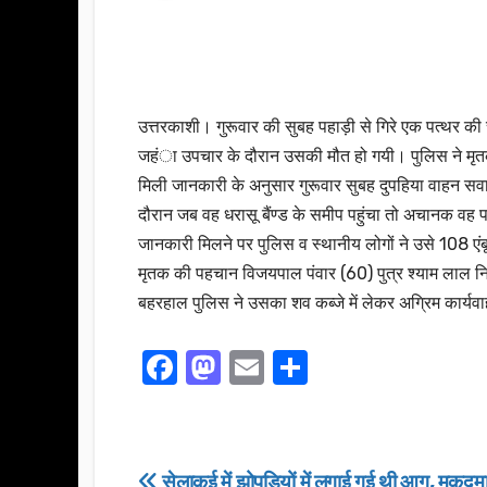
उत्तरकाशी। गुरूवार की सुबह पहाड़ी से गिरे एक पत्थर की
जहंा उपचार के दौरान उसकी मौत हो गयी। पुलिस ने मृत
मिली जानकारी के अनुसार गुरूवार सुबह दुपहिया वाहन सवा
दौरान जब वह धरासू बैंण्ड के समीप पहुंचा तो अचानक वह प
जानकारी मिलने पर पुलिस व स्थानीय लोगों ने उसे 108 ए
मृतक की पहचान विजयपाल पंवार (60) पुत्र श्याम लाल नि
बहरहाल पुलिस ने उसका शव कब्जे में लेकर अग्रिम कार्यवा
F
M
E
S
a
a
m
h
c
st
ail
ar
e
o
e
सेलाकुई में झोपडियों में लगाई गई थी आग, मुकदमा