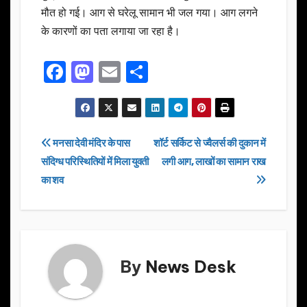
मौत हो गई। आग से घरेलू सामान भी जल गया। आग लगने
के कारणों का पता लगाया जा रहा है।
F
M
E
S
a
a
m
h
c
st
ail
ar
e
o
e
Post
मनसा देवी मंदिर के पास
शॉर्ट सर्किट से ज्वैलर्स की दुकान में
b
d
संदिग्ध परिस्थितियों में मिला युवती
लगी आग, लाखों का सामान राख
navigation
o
o
का शव
o
n
k
By
News Desk