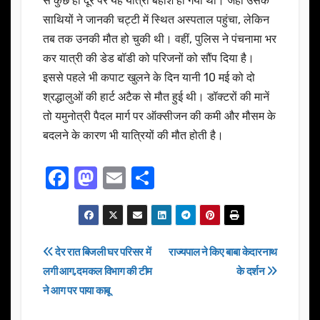
से कुछ ही दूर पर यह यात्री बेहोश हो गया था। जहां उसके
साथियों ने जानकी चट्टी में स्थित अस्पताल पहुंचा, लेकिन
तब तक उनकी मौत हो चुकी थी। वहीं, पुलिस ने पंचनामा भर
कर यात्री की डेड बॉडी को परिजनों को सौंप दिया है।
इससे पहले भी कपाट खुलने के दिन यानी 10 मई को दो
श्रद्धालुओं की हार्ट अटैक से मौत हुई थी। डॉक्टरों की मानें
तो यमुनोत्री पैदल मार्ग पर ऑक्सीजन की कमी और मौसम के
बदलने के कारण भी यात्रियों की मौत होती है।
F
M
E
S
a
a
m
h
c
st
ail
ar
e
o
e
Post
देर रात बिजली घर परिसर में
राज्यपाल ने किए बाबा केदारनाथ
b
d
लगी आग,दमकल विभाग की टीम
के दर्शन
navigation
o
o
ने आग पर पाया काबू
o
n