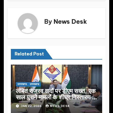
k
By
News Desk
Related Post
उत्तराखण्ड
उत्तराखण्ड
लंबित राजस्व वादों पर डीएम सख्त, एक
साल पुराने मामलों के शीघ्र निस्तारण के
आदेश…
JAN 22, 2026
NEWS DESK