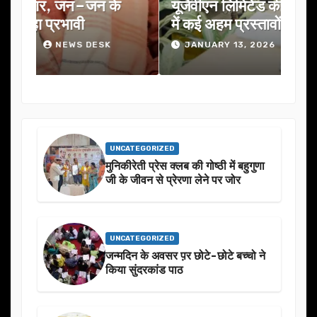
यूजेवीएन लिमिटेड की 132वीं बोर्ड बैठक
जनता
में कई अहम प्रस्तावों को मंजूरी
ने स
JANUARY 13, 2026
NEWS DESK
J
UNCATEGORIZED
मुनिकीरेती प्रेस क्लब की गोष्ठी में बहुगुणा
जी के जीवन से प्रेरणा लेने पर जोर
UNCATEGORIZED
जन्मदिन के अवसर प़र छोटे-छोटे बच्चो ने
किया सुंदरकांड पाठ