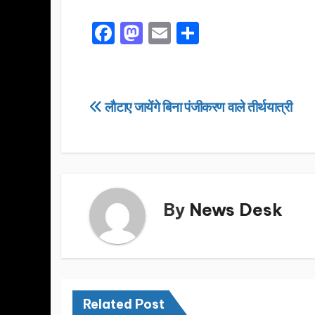
F
M
E
S
a
a
m
h
c
st
ail
ar
e
o
e
Post
लौटाए जायेंगे बिना पंजीकरण वाले तीर्थयात्री
b
d
navigation
o
o
o
n
k
By
News Desk
Related Post