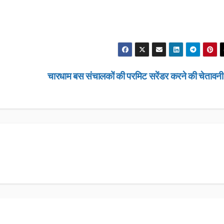
चारधाम बस संचालकों की परमिट सरेंडर करने की चेतावन
उत्तराखण्ड
उत्तराखण्ड
लंबित राजस्व 
डीएम सख्त, ए
मामलों के शीघ
JANUARY 22
के आदेश…
NEWS DESK