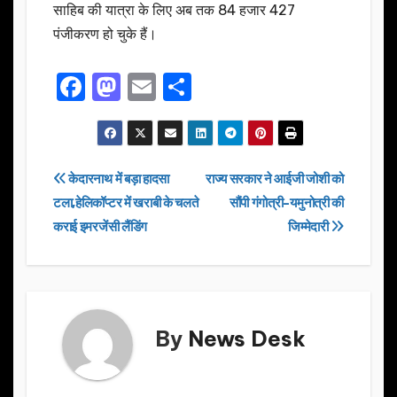
साहिब की यात्रा के लिए अब तक 84 हजार 427
पंजीकरण हो चुके हैं।
F
M
E
S
a
a
m
h
c
st
ail
ar
e
o
e
Post
केदारनाथ में बड़ा हादसा
राज्य सरकार ने आईजी जोशी को
b
d
टला,हेलिकॉप्टर में खराबी के चलते
सौंपी गंगोत्री-यमुनोत्री की
navigation
o
o
कराई इमरजेंसी लैंडिंग
जिम्मेदारी
o
n
k
By
News Desk