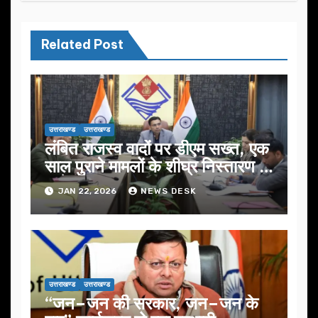
Related Post
उत्तराखण्ड
उत्तराखण्ड
लंबित राजस्व वादों पर डीएम सख्त, एक
साल पुराने मामलों के शीघ्र निस्तारण के
आदेश…
JAN 22, 2026
NEWS DESK
उत्तराखण्ड
उत्तराखण्ड
“जन–जन की सरकार, जन–जन के