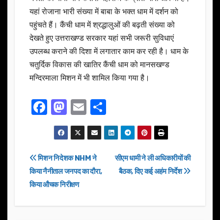
यहां रोजाना भारी संख्या में बाबा के भक्त धाम में दर्शन को
पहुंचते हैं। कैंची धाम में श्रद्धालुओं की बढ़ती संख्या को
देखते हुए उत्तराखण्ड सरकार यहां सभी जरूरी सुविधाएं
उपलब्ध कराने की दिशा में लगातार काम कर रही है। धाम के
चतुर्दिक विकास की खातिर कैंची धाम को मानसखण्ड
मन्दिरमाला मिशन में भी शामिल किया गया है।
F
M
E
S
a
a
m
h
c
st
ail
ar
e
o
e
Post
मिशन निदेशक NHM ने
सीएम धामी ने ली अधिकारीयों की
b
d
किया नैनीताल जनपद का दौरा,
बैठक, दिए कई अहंम निर्देश
navigation
o
o
किया औचक निरीक्षण
o
n
k