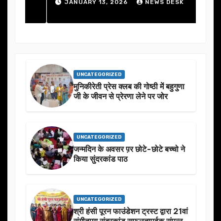
की 
JANUARY 13, 2026
NEWS DESK
J
UNCATEGORIZED
मुनिकीरेती प्रेस क्लब की गोष्ठी में बहुगुणा
जी के जीवन से प्रेरणा लेने पर जोर
UNCATEGORIZED
जन्मदिन के अवसर प़र छोटे-छोटे बच्चो ने
किया सुंदरकांड पाठ
UNCATEGORIZED
श्री हंसी पूरन फाउंडेशन ट्रस्ट द्वारा 21वां
संगीतमय सुंदरकांड सफलतापूर्वक संपन्न