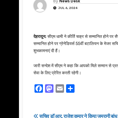
By
News Desk
JUL 6, 2024
देहरादून:
सीएम धामी ने कीर्ति चक्र से सम्मानित होने पर सै
सम्मानित होने पर ग्रेनेडियर्स 55वीं बटालियन के मेजर सच
शुभकामनाएं दी हैं।
जारी सन्देश में सीएम ने कहा कि आपको मिले सम्मान से प्रत
सेवा के लिए प्रेरित करती रहेगी।
F
M
E
S
a
a
m
h
c
st
ail
ar
e
o
e
Post
सचिव डॉ आर. राजेश कुमार ने किया जमरानी बांध