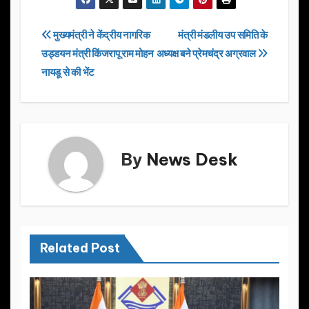
c
st
ail
ar
e
o
e
Post
मुख्यमंत्री ने केंद्रीय नागरिक
मंत्री मंडलीय उप समिति के
b
d
उड्डयन मंत्री किंजरापू राम मोहन
अध्यक्ष बने प्रेमचंद्र अग्रवाल
navigation
o
o
नायडू से की भेंट
o
n
k
By
News Desk
Related Post