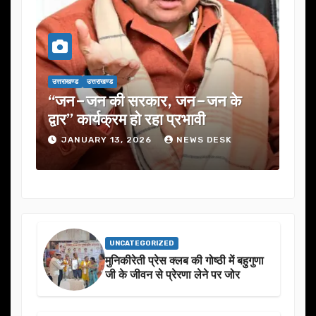
उत्तराखण्ड
उत्तराखण्ड
उत्तरा
यूजेवीएन लिमिटेड की 132वीं बोर्ड बैठक
जनत
में कई अहम प्रस्तावों को मंजूरी
ने 
JANUARY 13, 2026
NEWS DESK
J
UNCATEGORIZED
मुनिकीरेती प्रेस क्लब की गोष्ठी में बहुगुणा
जी के जीवन से प्रेरणा लेने पर जोर