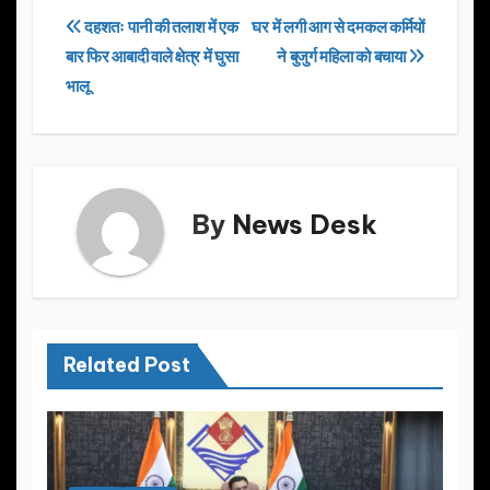
e
o
e
Post
दहशतः पानी की तलाश में एक
घर में लगी आग से दमकल कर्मियों
b
d
बार फिर आबादी वाले क्षेत्र में घुसा
ने बुजुर्ग महिला को बचाया
navigation
o
o
भालू
o
n
k
By
News Desk
Related Post