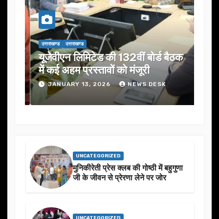
उत्तराखण्ड
उत्तराखण्ड
उत्तराख
यूजेवीएन लिमिटेड की 132वीं बोर्ड बैठक
जनता
में कई अहम प्रस्तावों को मंजूरी
ने स
JANUARY 13, 2026
NEWS DESK
J
UNCATEGORIZED
मुनिकीरेती प्रेस क्लब की गोष्ठी में बहुगुणा
जी के जीवन से प्रेरणा लेने पर जोर
UNCATEGORIZED