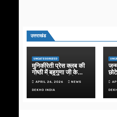
उत्तराखंड
UNCATEGORIZED
UNC
मुनिकीरेती प्रेस क्लब की
जन्
गोष्ठी में बहुगुणा जी के
छोट
जीवन से प्रेरणा लेने पर
सुं
APRIL 26, 2026
NEWS
AP
जोर
DEKHO INDIA
DEKH