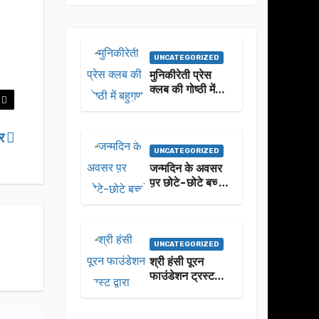
UNCATEGORIZED
मुनिकीरेती प्रेस
क्लब की गोष्ठी में
बहुगुणा जी के जीवन
से प्रेरणा लेने पर
जोर
ीर
UNCATEGORIZED
जन्मदिन के अवसर
प़र छोटे-छोटे बच्चो
ने किया सुंदरकांड
पाठ
UNCATEGORIZED
श्री हंसी पूरन
फाउंडेशन ट्रस्ट
द्वारा 21वां संगीतमय
सुंदरकांड
सफलतापूर्वक संपन्न