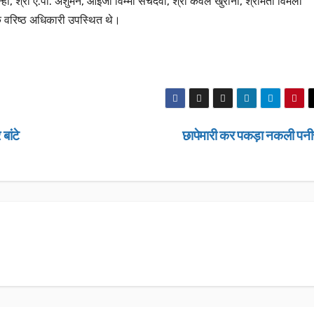
हा, श्री ए.पी. अंशुमन, आईजी विम्मी सचदेवा, श्री केवल खुराना, श्रीमती विमला
 के वरिष्ठ अधिकारी उपस्थित थे।
बांटे
छापेमारी कर पकड़ा नकली पन