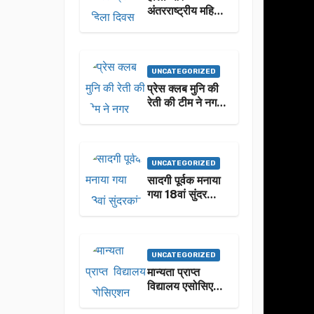
अंतरराष्ट्रीय महिला
दिवस पर महिलाओं
को किया गया
सम्मानित
UNCATEGORIZED
प्रेस क्लब मुनि की
रेती की टीम ने नगर
पालिका अध्यक्ष
नीलम बिजलवान
को उनके जन्मदिन
के अवसर पर हार्दिक
UNCATEGORIZED
शुभकामनाएं दीं
सादगी पूर्वक मनाया
गया 18वां सुंदरकांड
पाठ
UNCATEGORIZED
मान्यता प्राप्त
विद्यालय एसोसिएशन
उत्तराखंड द्वारा होली