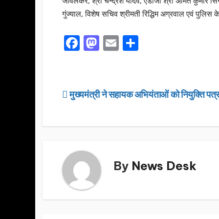
जावलकर, श्री चन्द्रेश यादव, एडीजी श्री अमित कुमार सिन्
गुंज्याल, विशेष सचिव श्रीमती रिद्धिम अग्रवाल एवं पुलिस
F
M
E
S
a
a
m
h
c
st
ail
ar
e
o
e
Post
मुख्यमंत्री ने सहायक अभियंताओं को नियुक्ति पत्र 
b
d
navigation
o
o
o
n
k
By
News Desk