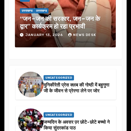
उत्तराखण्ड
उत्तराखण्ड
न के
यूजेवीएन लिमिटेड की 132वीं बोर्ड बैठक
में कई अहम प्रस्तावों को मंजूरी
ESK
JANUARY 13, 2026
NEWS DESK
UNCATEGORIZED
मुनिकीरेती प्रेस क्लब की गोष्ठी में बहुगुणा
जी के जीवन से प्रेरणा लेने पर जोर
UNCATEGORIZED
जन्मदिन के अवसर प़र छोटे-छोटे बच्चो ने
किया सुंदरकांड पाठ