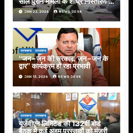
साल पुराने मामलों के शीघ्र निस्तारण के
आदेश…
JAN 22, 2026
NEWS DESK
उत्तराखण्ड
उत्तराखण्ड
“जन–जन की सरकार, जन–जन के
द्वार” कार्यक्रम हो रहा प्रभावी
JAN 13, 2026
NEWS DESK
उत्तराखण्ड
उत्तराखण्ड
यूजेवीएन लिमिटेड की 132वीं बोर्ड
बैठक में कई अहम प्रस्तावों को मंजूरी