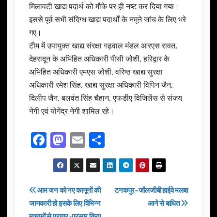
मिलावटी खाद्य पदार्थ को मौके पर ही नष्ट कर दिया गया।
इससे पूर्व सभी संदिग्ध खाद्य पदार्थों के नमूने जांच के लिए भरे
गए।
टीम में उपायुक्त खाद्य संरक्षा गढ़वाल मंडल आरएस रावत,
देहरादून के अभिहित अधिकारी पीसी जोशी, हरिद्वार के
अभिहित अधिकारी एमएस जोशी, वरिष्ठ खाद्य सुरक्षा
अधिकारी रमेश सिंह, खाद्य सुरक्षा अधिकारी विपिन जैन,
दिलीप जैन, बलवंत सिंह चैहान, एफडीए विजिलेंस से संजय
नेगी एवं योगेंद्र नेगी शामिल रहे।
F
M
E
S
a
a
m
h
c
st
ail
ar
e
o
e
Post
आम जन को नए कानूनों की
टनकपुर-जौलजीबी हाईवे मलबा
b
d
जानकारी हो इसके लिए विभिन्न
आने से बाधित
navigation
माध्यमों से प्रचार-प्रसार किया