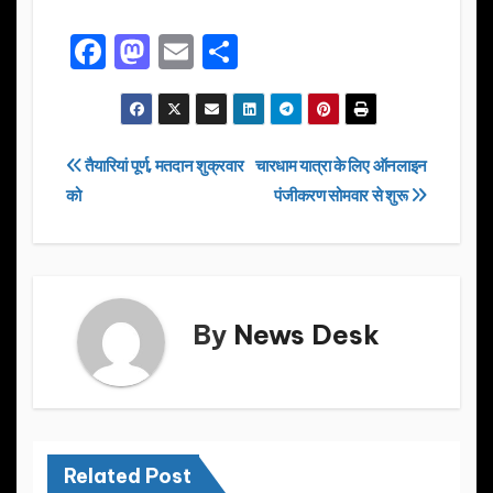
F
M
E
S
a
a
m
h
c
st
ail
ar
e
o
e
Post
तैयारियां पूर्ण, मतदान शुक्रवार
चारधाम यात्रा के लिए ऑनलाइन
b
d
को
पंजीकरण सोमवार से शुरू
navigation
o
o
o
n
k
By
News Desk
Related Post