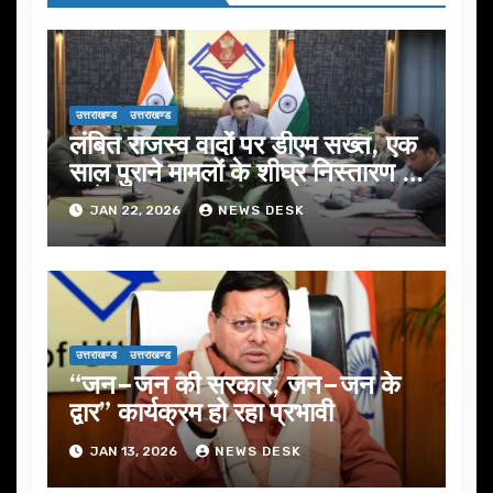
उत्तराखण्ड
उत्तराखण्ड
लंबित राजस्व वादों पर डीएम सख्त, एक
साल पुराने मामलों के शीघ्र निस्तारण के
आदेश…
JAN 22, 2026
NEWS DESK
उत्तराखण्ड
उत्तराखण्ड
“जन–जन की सरकार, जन–जन के
द्वार” कार्यक्रम हो रहा प्रभावी
JAN 13, 2026
NEWS DESK