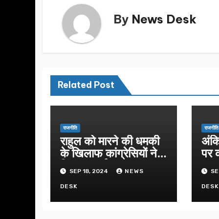
By
News Desk
Related Post
राजनीति
राजनीति
राहुल को मारने की धमकी
अंक
के खिलाफ कांग्रेसियों ने
पर क
किया प्रदर्शन
उपव
SEP 18, 2024
NEWS
SE
DESK
DES