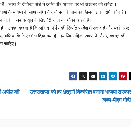
न है। साथ ही दीपिका पांडे ने अग्नि वीर योजना पर भी सरकार को लपेटा।
ें युवाओं के भविष्य के साथ अग्नि वीर योजना के नाम पर खिलवाड़ का दोषी कौन है।
ा मिलेगा, जबकि खुद के लिए 15 साल का मौका चाहते हैं।
 है। उनका कहना है कि लॉ एंड ऑर्डर की स्थिति प्रदेश में खराब है और यहां भ्रष्ट
को भू माफिया के लिए खोल दिया गया है। इसलिए महिला अपराधों और भू कानून की
ना चाहिए।
उत्तराखण्ड
उत्तराखण्ड
उत्तराखण्ड
उत्तराखण्ड
लंबित राजस्व वादों पर
“जन–जन की
डीएम सख्त, एक साल पुराने
जन–जन के द्
की अपील की
उत्तराखण्ड को हर क्षेत्र में विकसित बनाना भाजपा सरका
मामलों के शीघ्र निस्तारण
कार्यक्रम हो 
लक्ष्यःपीएम मोद
JANUARY 22, 2026
JANUARY 13
के आदेश…
NEWS DESK
NEWS DESK