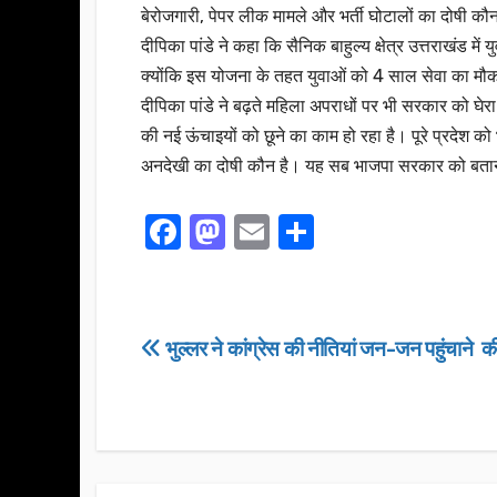
बेरोजगारी, पेपर लीक मामले और भर्ती घोटालों का दोषी कौ
दीपिका पांडे ने कहा कि सैनिक बाहुल्य क्षेत्र उत्तराखंड म
क्योंकि इस योजना के तहत युवाओं को 4 साल सेवा का मौक
दीपिका पांडे ने बढ़ते महिला अपराधों पर भी सरकार को घेरा
की नई ऊंचाइयों को छूने का काम हो रहा है। पूरे प्रदेश 
अनदेखी का दोषी कौन है। यह सब भाजपा सरकार को बता
F
M
E
S
a
a
m
h
c
st
ail
ar
e
o
e
Post
भुल्लर ने कांग्रेस की नीतियां जन-जन पहुंचाने 
b
d
navigation
o
o
o
n
k