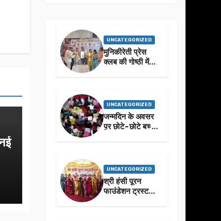
UNCATEGORIZED
मुनिकीरेती प्रेस
क्लब की गोष्ठी में
बहुगुणा जी के जीवन
से प्रेरणा लेने पर
जोर
UNCATEGORIZED
जन्मदिन के अवसर
प़र छोटे-छोटे बच्चो
ने किया सुंदरकांड
 नई
पाठ
UNCATEGORIZED
श्री हंसी पूरन
फाउंडेशन ट्रस्ट
द्वारा 21वां संगीतमय
सुंदरकांड
सफलतापूर्वक संपन्न