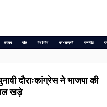
अपराध
खेल
देश विदेश
धर्म-संस्कृति
राजनीति
रा
ुनावी दौराःकांग्रेस ने भाजपा की
ाल खड़े