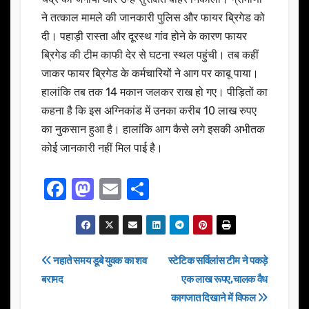
ने तत्काल मामले की जानकारी पुलिस और फायर ब्रिगेड को
दी। पहाड़ी रास्ता और दूरस्थ गांव होने के कारण फायर
ब्रिगेड की टीम काफी देर से घटना स्थल पहुंची। तब कहीं
जाकर फायर ब्रिगेड के कर्मचारियों ने आग पर काबू पाया।
हालांकि तब तक 14 मकान जलकर राख हो गए। पीड़ितों का
कहना है कि इस अग्निकांड में उनका करीब 10 लाख रुपए
का नुकसान हुआ है। हालांकि आग कैसे लगे इसकी अभीतक
कोई जानकारी नहीं मिल पाई है।
F
M
E
S
a
a
m
h
c
st
ail
ar
e
o
e
Post
नहाते समय डूबे युवक का शव
स्टेटिक सर्विलांस टीम ने पकड़े
b
d
बरामद
एक लाख रूपए,चालक वैध
navigation
o
o
कागजात दिखाने में विफल