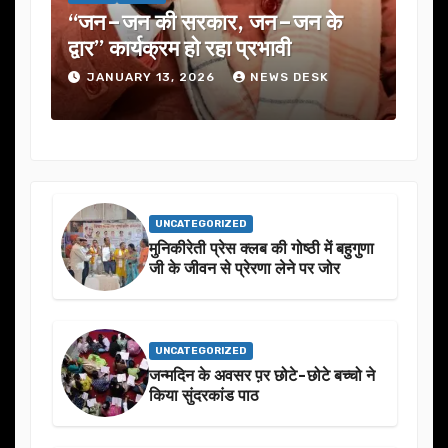
रकार, जन–जन के
यूजेवीएन लिमिटेड की 132वीं बो
ो रहा प्रभावी
में कई अहम प्रस्तावों को मंजूरी
026
NEWS DESK
JANUARY 13, 2026
NEWS 
UNCATEGORIZED
मुनिकीरेती प्रेस क्लब की गोष्ठी में बहुगुणा
जी के जीवन से प्रेरणा लेने पर जोर
UNCATEGORIZED
जन्मदिन के अवसर प़र छोटे-छोटे बच्चो ने
किया सुंदरकांड पाठ