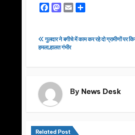
F
M
E
S
a
a
m
h
c
st
ail
ar
e
o
e
Post
गुलदार ने बगीचे में काम कर रहे दो ग्रामीणों पर कि
b
d
हमला,हालत गंभीर
navigation
o
o
o
n
k
By
News Desk
Related Post